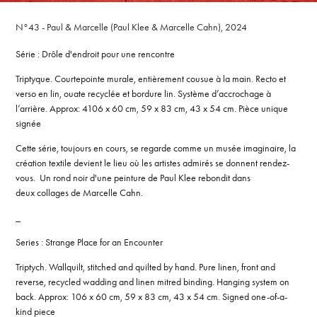
N°43 - Paul & Marcelle (Paul Klee & Marcelle Cahn), 2024
Série : Drôle d'endroit pour une rencontre
Triptyque. Courtepointe murale, entièrement cousue à la main. Recto et
verso en lin, ouate recyclée et bordure lin. Système d’accrochage à
l’arrière. Approx: 4106 x 60 cm, 59 x 83 cm, 43 x 54 cm. Pièce unique
signée
Cette série, toujours en cours, se regarde comme un musée imaginaire, la
création textile devient le lieu où les artistes admirés se donnent rendez-
vous. Un rond noir d'une peinture de Paul Klee rebondit dans
deux collages de Marcelle Cahn.
_
Series : Strange Place for an Encounter
Triptych. Wallquilt, stitched and quilted by hand. Pure linen, front and
reverse, recycled wadding and linen mitred binding. Hanging system on
back. Approx: 106 x 60 cm, 59 x 83 cm, 43 x 54 cm. Signed one-of-a-
kind piece