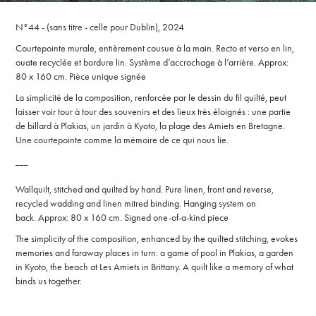
N°44 - (sans titre - celle pour Dublin), 2024
Courtep
ointe murale, entièrement cousue à la main. Recto et verso en lin,
ouate recyclée et bordure lin. Système d’accrochage à l’arrière. Approx
:
80 x 160 cm. Pièce unique signée
La simplicité de la composition, renforcée par le dessin du fil quilté, peut
laisser voir tour à tour des souvenirs et des lieux très éloignés : une partie
de billard à Plakias, un jardin à Kyoto, la plage des Amiets en Bretagne.
Une courtepointe comme la mémoire de ce qui nous lie.
___
Wallquilt, stitched and quilted by hand. Pure linen, front and reverse,
recycled wadding and linen mitred binding. Hanging system on
back.
Approx
: 80 x 160 cm. Signed one-of-a-kind piece
The simplicity of the composition, enhanced by the quilted stitching, evokes
memories and faraway places in turn: a game of pool in Plakias, a garden
in Kyoto, the beach at Les Amiets in Brittany. A quilt like a memory of what
binds us together.