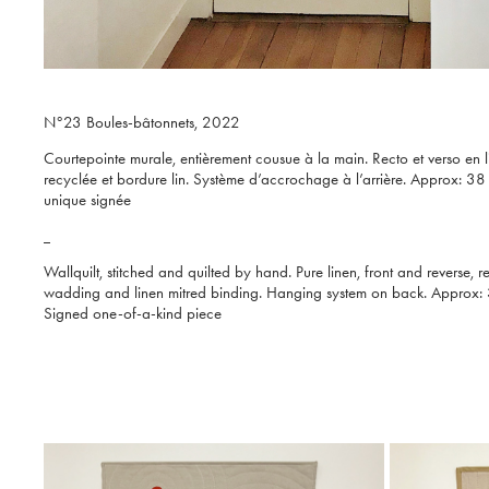
N°23 Boules-bâtonnets, 2022
Courtepointe murale, entièrement cousue à la main. Recto et verso en l
recyclée et bordure lin. Système d’accrochage à l’arrière. Approx: 38
unique signée
_
Wallquilt, stitched and quilted by hand. Pure linen, front and reverse, 
wadding and linen mitred binding. Hanging system on back. Approx:
Signed one-of-a-kind piece