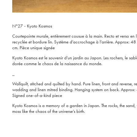
N°27 - Kyoto Kosmos
Courtepointe murale, entièrement cousue à la main. Recto et verso en l
recyclée et bordure lin. Système d’accrochage à l’arrière. Approx: 4
cm. Pièce unique signée
Kyoto Kosmos est le souvenir d’un jardin au Japon. Les rochers, le sab
dorée comme le chaos de la naissance du monde.
_
Wallquilt, stitched and quilted by hand. Pure linen, front and reverse, 
wadding and linen mitred binding. Hanging system on back. Approx:
Signed one-of-a-kind piece
Kyoto Kosmos is a memory of a garden in Japan. The rocks, the sand,
moss like the chaos of the universe’s birth.​​​​​​​