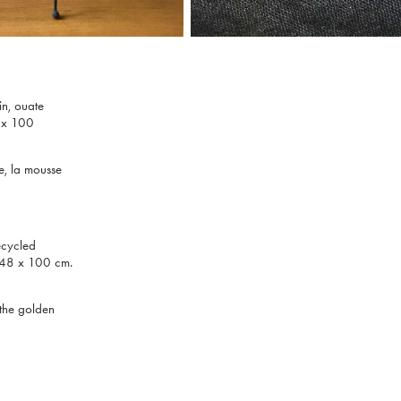
in, ouate
8 x 100
le, la mousse
recycled
 48 x 100 cm.
 the golden